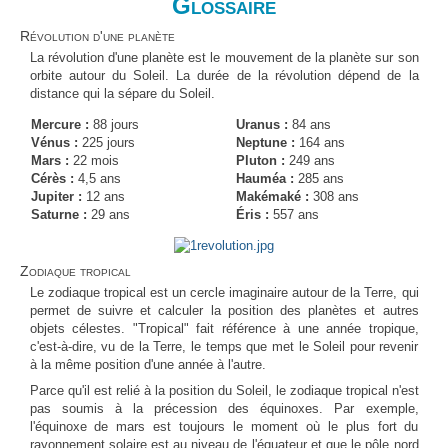
Glossaire
Révolution d'une planète
La révolution d'une planète est le mouvement de la planète sur son
orbite autour du Soleil. La durée de la révolution dépend de la
distance qui la sépare du Soleil.
Mercure :
88 jours
Uranus :
84 ans
Vénus :
225 jours
Neptune :
164 ans
Mars :
22 mois
Pluton :
249 ans
Cérès :
4,5 ans
Hauméa :
285 ans
Jupiter :
12 ans
Makémaké :
308 ans
Saturne :
29 ans
Éris :
557 ans
Zodiaque tropical
Le zodiaque tropical est un cercle imaginaire autour de la Terre, qui
permet de suivre et calculer la position des planètes et autres
objets célestes. "Tropical" fait référence à une année tropique,
c'est-à-dire, vu de la Terre, le temps que met le Soleil pour revenir
à la même position d'une année à l'autre.
Parce qu'il est relié à la position du Soleil, le zodiaque tropical n'est
pas soumis à la précession des équinoxes. Par exemple,
l'équinoxe de mars est toujours le moment où le plus fort du
rayonnement solaire est au niveau de l'équateur et que le pôle nord