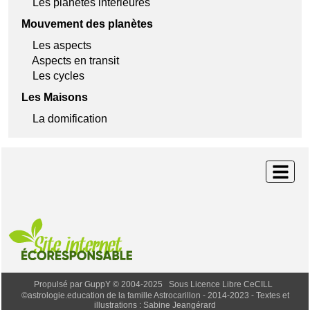
Les planètes intérieures
Mouvement des planètes
Les aspects
Aspects en transit
Les cycles
Les Maisons
La domification

Propulsé par GuppY
© 2004-2025
Sous Licence Libre CeCILL
©astrologie.education de la famille Astrocarillon - 2014-2023 - Textes et
illustrations : Sabine Jeangérard